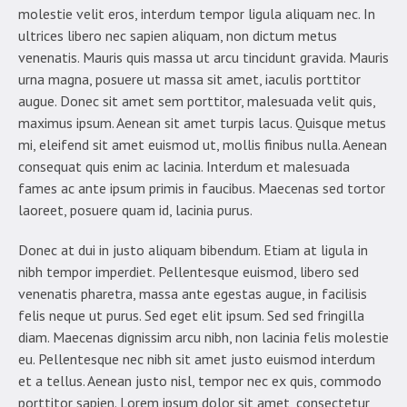
molestie velit eros, interdum tempor ligula aliquam nec. In
ultrices libero nec sapien aliquam, non dictum metus
venenatis. Mauris quis massa ut arcu tincidunt gravida. Mauris
urna magna, posuere ut massa sit amet, iaculis porttitor
augue. Donec sit amet sem porttitor, malesuada velit quis,
maximus ipsum. Aenean sit amet turpis lacus. Quisque metus
mi, eleifend sit amet euismod ut, mollis finibus nulla. Aenean
consequat quis enim ac lacinia. Interdum et malesuada
fames ac ante ipsum primis in faucibus. Maecenas sed tortor
laoreet, posuere quam id, lacinia purus.
Donec at dui in justo aliquam bibendum. Etiam at ligula in
nibh tempor imperdiet. Pellentesque euismod, libero sed
venenatis pharetra, massa ante egestas augue, in facilisis
felis neque ut purus. Sed eget elit ipsum. Sed sed fringilla
diam. Maecenas dignissim arcu nibh, non lacinia felis molestie
eu. Pellentesque nec nibh sit amet justo euismod interdum
et a tellus. Aenean justo nisl, tempor nec ex quis, commodo
porttitor sapien. Lorem ipsum dolor sit amet, consectetur